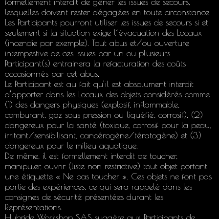
formellement interdit de gêner les issues de secours,
lesquelles doivent rester dégagées en toute circonstance.
Les Participants pourront utiliser les issues de secours si et
seulement si la situation exige l’évacuation des Locaux
(incendie par exemple). Tout abus et/ou ouverture
intempestive de ces issues par un ou plusieurs
Participant(s) entrainera la refacturation des coûts
occasionnés par cet abus.
Le Participant est au fait qu’il est absolument interdit
d’apporter dans les Locaux des objets considérés comme
(1) des dangers physiques (explosif, inflammable,
comburant, gaz sous pression ou liquéfié, corrosif), (2)
dangereux pour la santé (toxique, corrosif pour la peau,
irritant/sensibilisant, cancérogène/tératogène) et (3)
dangereux pour le milieu aquatique.
De même, il est formellement interdit de toucher,
manipuler, ouvrir (liste non restrictive) tout objet portant
une étiquette « Ne pas toucher ». Ces objets ne font pas
partie des expériences, ce qui sera rappelé dans les
consignes de sécurité présentées durant les
Représentations.
Hybride Workshop SAS suggère aux Participants de